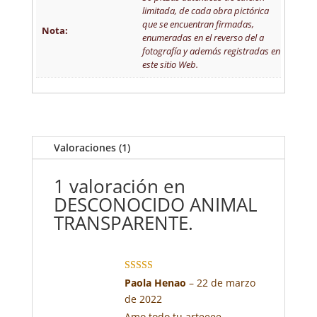
limitada, de cada obra pictórica
que se encuentran firmadas,
Nota:
enumeradas en el reverso del a
fotografía y además registradas en
este sitio Web.
Valoraciones (1)
1 valoración en
DESCONOCIDO ANIMAL
TRANSPARENTE.
Valorado con
Paola Henao
–
22 de marzo
5
de 5
de 2022
Amo todo tu arteeee